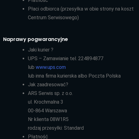
Płatność
Płaci odbiorca (przesyłka w obie strony na koszt
Centrum Serwisowego)
Naprawy pogwarancyjne
Jaki kurier ?
UPS – Zamawianie tel. 224894877
lub
www.ups.com
lub inna firma kurierska albo Poczta Polska
Jak zaadresować?
ARS Serwis sp. z o.o.
ul. Krochmalna 3
00-864 Warszawa
Nr klienta 08W1R5
rodzaj przesyłki: Standard
Płatność