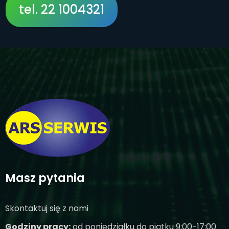
tel. 22 1004321
tel. 22 1004321
Masz pytania
Skontaktuj się z nami
Godziny pracy:
od poniedziałku do piątku 9:00-17:00