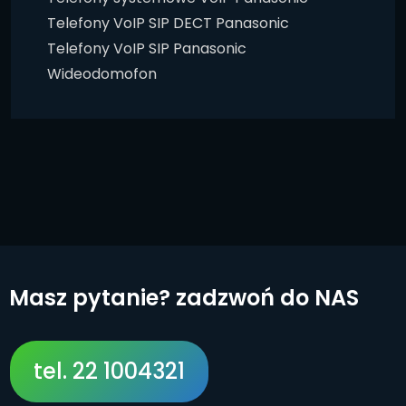
Telefony VoIP SIP DECT Panasonic
Telefony VoIP SIP Panasonic
Wideodomofon
Masz pytanie? zadzwoń do NAS
tel. 22 1004321
tel. 22 1004321