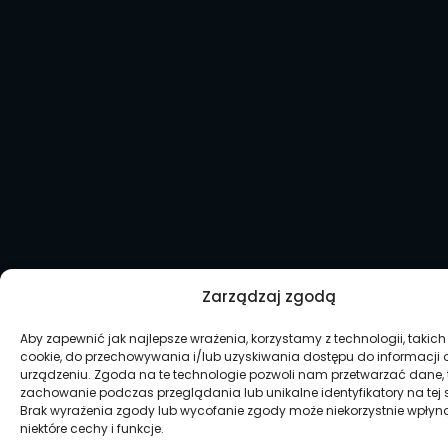
Zarządzaj zgodą
Aby zapewnić jak najlepsze wrażenia, korzystamy z technologii, takich j
cookie, do przechowywania i/lub uzyskiwania dostępu do informacji 
urządzeniu. Zgoda na te technologie pozwoli nam przetwarzać dane, t
zachowanie podczas przeglądania lub unikalne identyfikatory na tej s
Brak wyrażenia zgody lub wycofanie zgody może niekorzystnie wpłyn
niektóre cechy i funkcje.